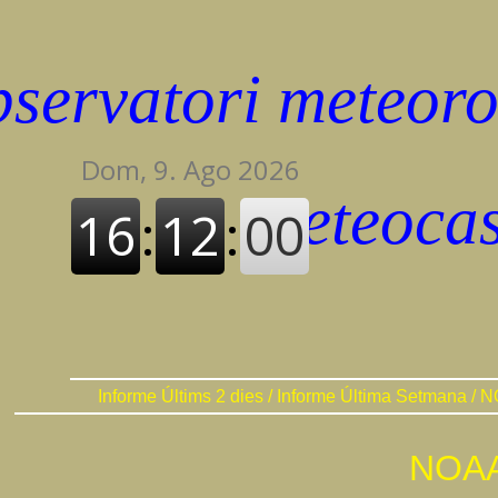
Informe Últims 2 dies
/
Informe Última Setmana
/
N
NOAA