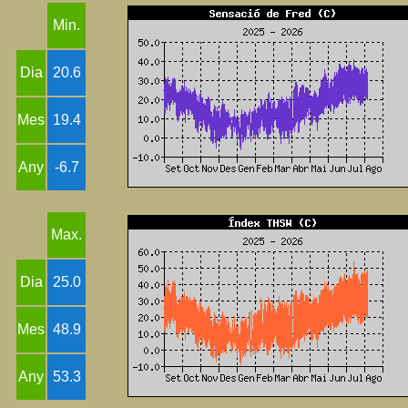
Min.
Dia
20.6
Mes
19.4
Any
-6.7
Max.
Dia
25.0
Mes
48.9
Any
53.3