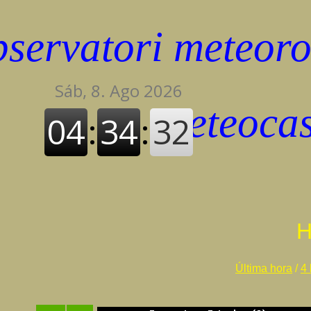
H
Última hora
/
4