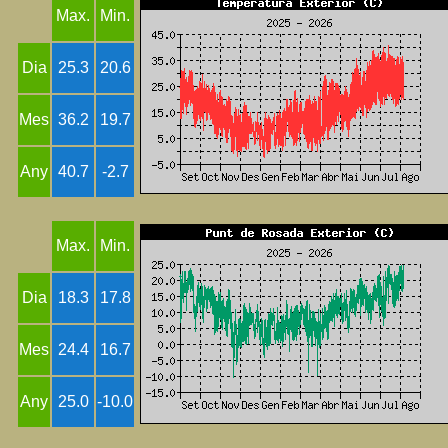
Max.
Min.
Dia
25.3
20.6
Mes
36.2
19.7
Any
40.7
-2.7
Max.
Min.
Dia
18.3
17.8
Mes
24.4
16.7
Any
25.0
-10.0