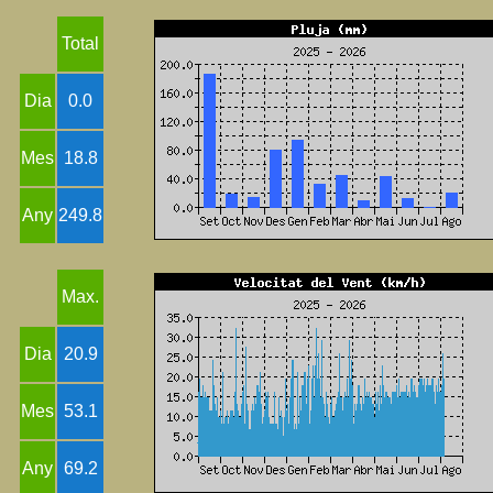
Total
Dia
0.0
Mes
18.8
Any
249.8
Max.
Dia
20.9
Mes
53.1
Any
69.2