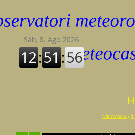
H
Última hora
/
4