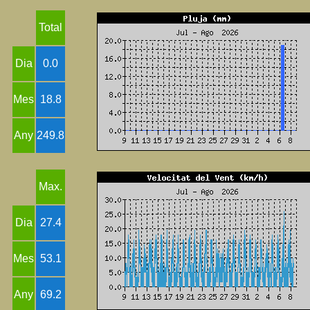
Total
Dia
0.0
Mes
18.8
Any
249.8
Max.
Dia
27.4
Mes
53.1
Any
69.2