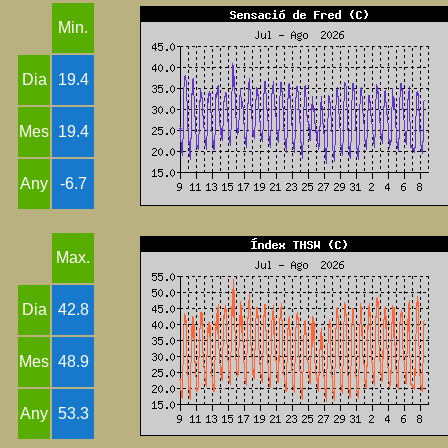
Min.
Dia
19.4
Mes
19.4
Any
-6.7
Max.
Dia
42.8
Mes
48.9
Any
53.3