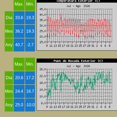
Max.
Min.
Dia
33.6
19.3
Mes
36.2
19.3
Any
40.7
-2.7
Max.
Min.
Dia
20.6
17.2
Mes
24.4
16.7
Any
25.0
-10.0