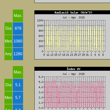
Max.
Dia
879
Mes
1060
Any
1280
Max.
Dia
5.1
Mes
5.7